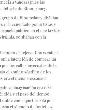
tenecía a Vanessa pues las
jo del arte de Bloomsbury.
del grupo de Bloomsbury dividían
zroy” frecuentado por artistas y
espacio público en el que la vida
irginia, se aliaban con la
“Merodeo callejero. Una aventura
 con la intención de comprar un
por las calles invernales de la
ajo el sonido sórdido de los
es era el mejor descanso.”
desde su imaginación era más
érdida y el paso del tiempo,
el doble amor que transita por
aba el silencio de las letras.