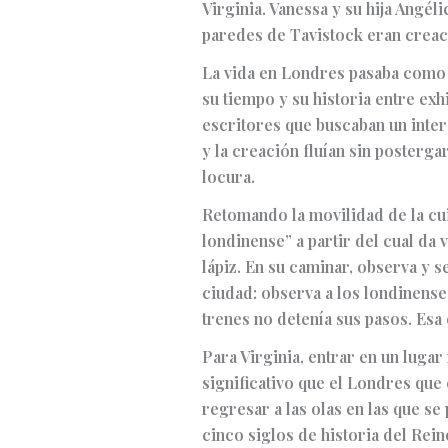
Virginia. Vanessa y su hija Angél
paredes de Tavistock eran creaci
La vida en Londres pasaba como u
su tiempo y su historia entre exh
escritores que buscaban un interc
y la creación fluían sin posterg
locura.
Retomando la movilidad de la cui
londinense” a partir del cual da 
lápiz. En su caminar, observa y 
ciudad: observa a los londinense
trenes no detenía sus pasos. Esa
Para Virginia, entrar en un luga
significativo que el Londres que 
regresar a las olas en las que se
cinco siglos de historia del Rein