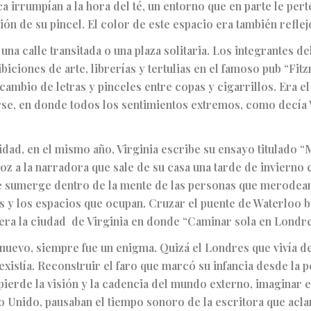
ica irrumpían a la hora del té, un entorno que en parte le per
ón de su pincel. El color de este espacio era también refle
na calle transitada o una plaza solitaria. Los integrantes 
ibiciones de arte, librerías y tertulias en el famoso pub “Fit
ambio de letras y pinceles entre copas y cigarrillos. Era el 
arse, en donde todos los sentimientos extremos, como decía V
dad, en el mismo año, Virginia escribe su ensayo titulado 
voz a la narradora que sale de su casa una tarde de invierno
se sumerge dentro de la mente de las personas que merodean 
s y los espacios que ocupan. Cruzar el puente de Waterloo b
 era la ciudad de Virginia en donde “Caminar sola en Londr
r nuevo, siempre fue un enigma. Quizá el Londres que vivía 
existía. Reconstruir el faro que marcó su infancia desde la p
 pierde la visión y la cadencia del mundo externo, imaginar 
o Unido, pausaban el tiempo sonoro de la escritora que aclam