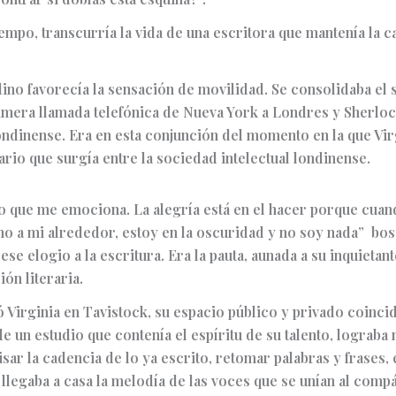
iempo, transcurría la vida de una escritora que mantenía la ca
dino favorecía la sensación de movilidad. Se consolidaba el 
primera llamada telefónica de Nueva York a Londres y Sherlo
ondinense. Era en esta conjunción del momento en la que Virg
ario que surgía entre la sociedad intelectual londinense.
, lo que me emociona. La alegría está en el hacer porque cua
 a mi alrededor, estoy en la oscuridad y no soy nada” bosq
se elogio a la escritura. Era la pauta, aunada a su inquietant
ión literaria.
ó Virginia en Tavistock, su espacio público y privado coinc
de un estudio que contenía el espíritu de su talento, lograba
sar la cadencia de lo ya escrito, retomar palabras y frases, e
 llegaba a casa la melodía de las voces que se unían al comp