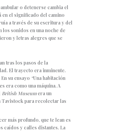
Deambular o detenerse cambia el
á en el significado del camino
ía a través de su escritura y del
n los sonidos en una noche de
ieron y letras alegres que se
an tras los pasos de la
ad. El trayecto era inminente.
. En su ensayo
“
Una habitación
res era como una máquina. A
l
British Museum
era un
n Tavistock para recolectar las
acer más profundo, que te lean es
s caídos y calles distantes. La